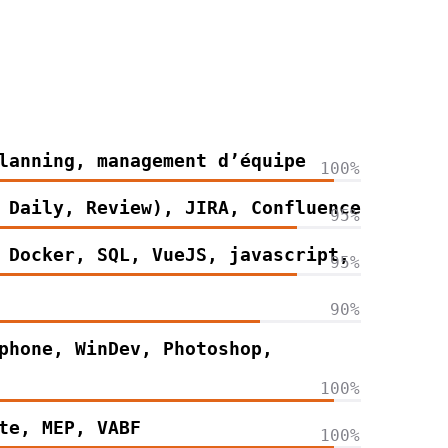
lanning, management d’équipe
100%
 Daily, Review), JIRA, Confluence
95%
 Docker, SQL, VueJS, javascript,
95%
90%
phone, WinDev, Photoshop,
100%
te, MEP, VABF
100%