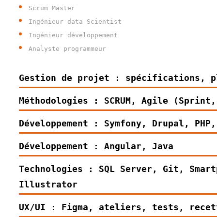
Scrum Master
Ingénieur data Scientist
Ingénieur développement
Analyste programmeur
Gestion de projet : spécifications, p
Méthodologies : SCRUM, Agile (Sprint,
Développement : Symfony, Drupal, PHP,
Développement : Angular, Java
Technologies : SQL Server, Git, Smart
Illustrator
UX/UI : Figma, ateliers, tests, recet